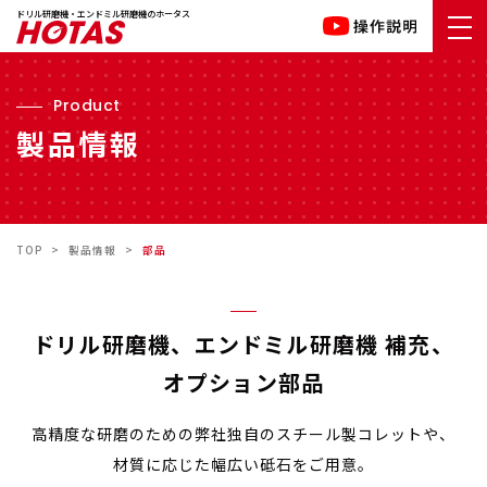
鉄骨ドリル
ドリル研磨機・エンドミル研磨機のホータス
その他
デモサービス
Product
海外輸出仕入先様
製品情報
国内代理店様
会社情報
TEL.06-6474-3908
TOP
>
製品情報
>
部品
（受付時間/平日9:00〜17:00）
ドリル研磨機、
エンドミル研磨機 補充、
オプション部品
高精度な研磨のための
弊社独自のスチール製コレットや、
材質に応じた幅広い砥石をご用意。