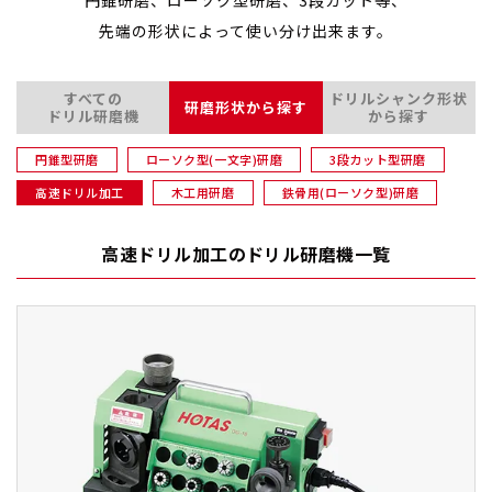
円錐研磨、ローソク型研磨、
3段カット等、
先端の形状によって使い分け出来ます。
すべての
ドリルシャンク形状
研磨形状
から探す
ドリル研磨機
から探す
円錐型研磨
ローソク型(一文字)研磨
3段カット型研磨
高速ドリル加工
木工用研磨
鉄骨用(ローソク型)研磨
高速ドリル加工の
ドリル研磨機一覧