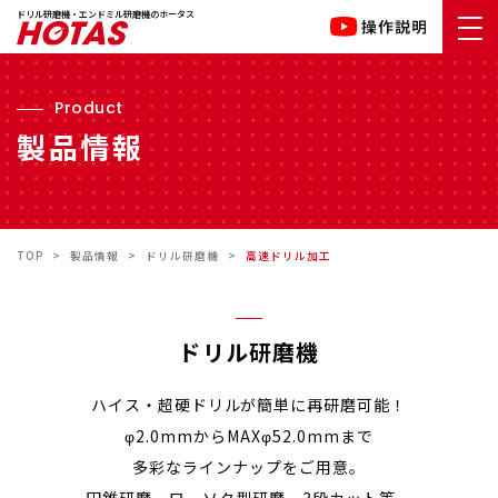
鉄骨ドリル
ドリル研磨機・エンドミル研磨機のホータス
その他
デモサービス
Product
海外輸出仕入先様
製品情報
国内代理店様
会社情報
TEL.06-6474-3908
TOP
>
製品情報
>
ドリル研磨機
>
高速ドリル加工
（受付時間/平日9:00〜17:00）
ドリル研磨機
ハイス・超硬ドリルが
簡単に再研磨可能！
φ2.0mmからMAXφ52.0mmまで
多彩なラインナップをご用意。