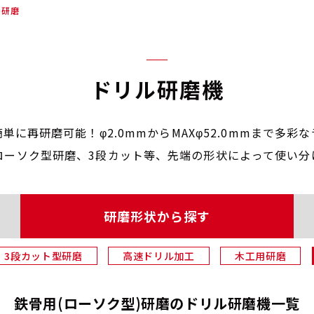
)研磨
ドリル研磨機
簡単に再研磨可能！
φ2.0mmからMAXφ52.0mmまで
多彩な
ローソク型研磨、
3段カット等、
先端の形状によって使い分
研磨形状
から探す
3段カット型研磨
高速ドリル加工
木工用研磨
鉄骨用(ローソク型)研磨の
ドリル研磨機一覧