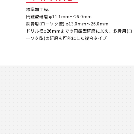
標準加工径:
円錐型研磨 φ11.1mm～26.0mm
鉄骨用(ローソク型) φ13.0mm～26.0mm
ドリル径φ26mmまでの円錐型研磨に加え、鉄骨用(ロ
ーソク型)の研磨も可能にした複合タイプ