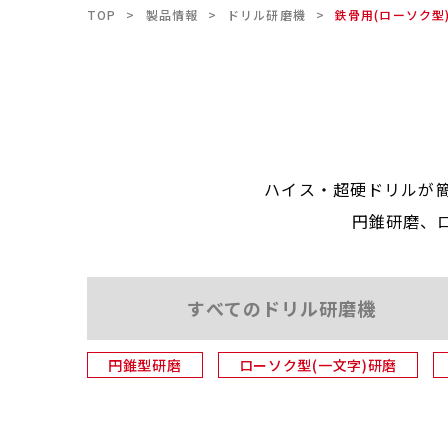
TOP
>
製品情報
>
ドリル研磨機
>
鉄骨用(ローソク型
ハイス・超硬ドリルが
円錐研磨、
すべての
ドリル研磨機
円錐型研磨
ローソク型(一文字)研磨