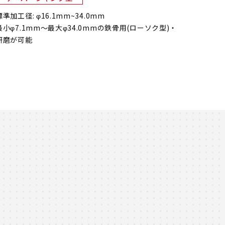
標準加工径: φ16.1mm~34.0mm
最小φ7.1mm～最大φ34.0mmの鉄骨用(ローソク型)・
研磨が可能